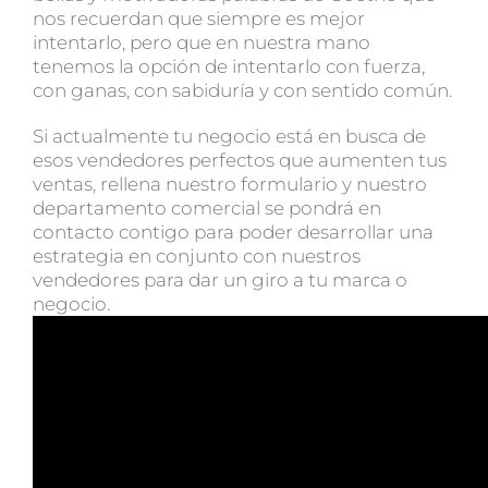
nos recuerdan que siempre es mejor
intentarlo, pero que en nuestra mano
tenemos la opción de intentarlo con fuerza,
con ganas, con sabiduría y con sentido común.
Si actualmente tu negocio está en busca de
esos vendedores perfectos que aumenten tus
ventas, rellena nuestro formulario y nuestro
departamento comercial se pondrá en
contacto contigo para poder desarrollar una
estrategia en conjunto con nuestros
vendedores para dar un giro a tu marca o
negocio.