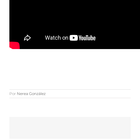
Por
Nerea González