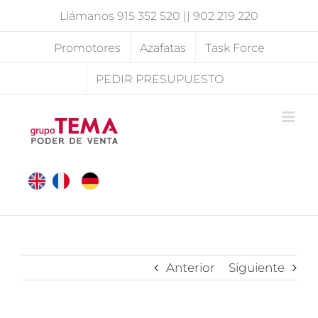
Saltar
Llámanos
915 352 520
||
902 219 220
al
contenido
Promotores
Azafatas
Task Force
PEDIR PRESUPUESTO
Anterior
Siguiente