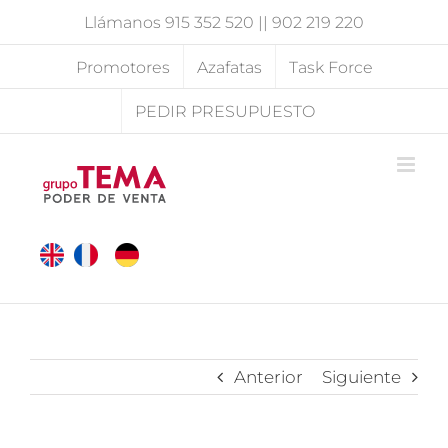
Saltar
Llámanos
915 352 520
||
902 219 220
al
contenido
Promotores
Azafatas
Task Force
PEDIR PRESUPUESTO
Anterior
Siguiente