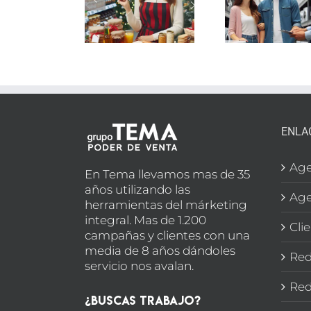
PEQUEÑO
d
SECCIÓN
ELECTRODOMÉSTICO
supe
LIMENTACIÓN
EN
e
N MADRID
MARBELLA
SEC
BOD
ENLA
Age
En Tema llevamos mas de 35
años utilizando las
Age
herramientas del márketing
integral. Mas de 1.200
Cli
campañas y clientes con una
media de 8 años dándoles
Red
servicio nos avalan.
Red
¿Buscas Trabajo?