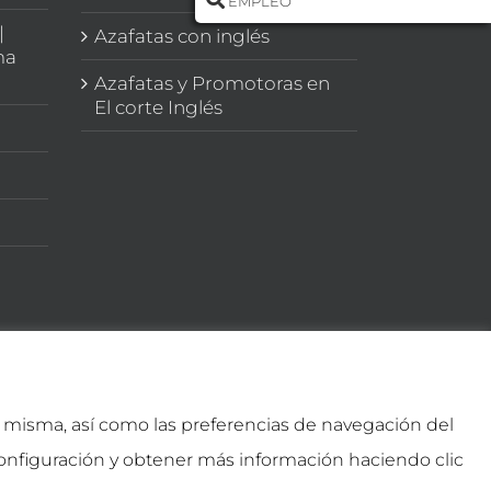
EMPLEO
|
Azafatas con inglés
ma
Azafatas y Promotoras en
El corte Inglés
la misma, así como las preferencias de navegación del
onfiguración y obtener más información haciendo clic