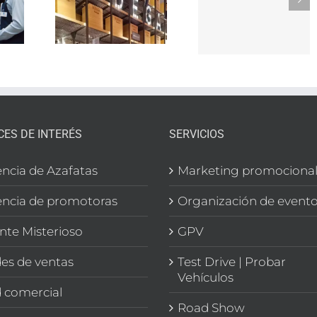
Trabaja
e
herrami
con
rmercado
de
nosotros
n
búsqued
CIÓN
de empl
EGA
CES DE INTERÉS
SERVICIOS
ncia de Azafatas
Marketing promociona
ncia de promotoras
Organización de event
ente Misterioso
GPV
es de ventas
Test Drive | Probar
Vehículos
 comercial
Road Show