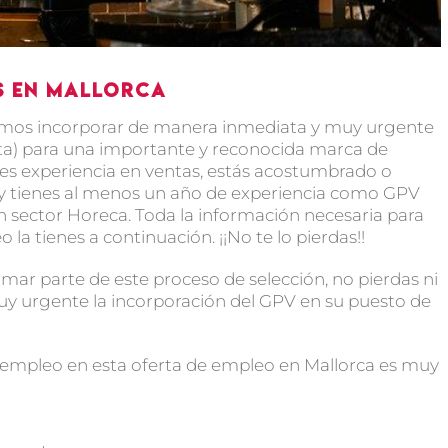
as en Mallorca
mos incorporar de manera inmediata y muy urgente
ta) para una importante y reconocida marca de
enes experiencia en ventas, estás acostumbrado o
 y tienes al menos un año de experiencia como GPV
n sector Horeca. Toda la información necesaria para
a tienes a continuación. ¡¡No te lo pierdas!!
rmar parte de este proceso de selección, no pierdas ni
uy urgente la incorporación del GPV en su puesto de
de empleo en esta oferta de empleo en Mallorca es muy