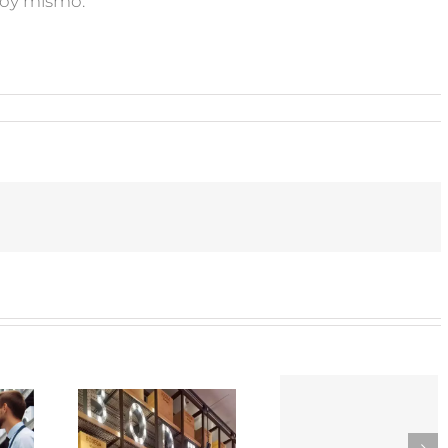
oy mismo.
SOR-
TikTok
EDOR
como