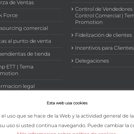
rza de Ventas
Control de Vendedores 
k Force
Control Comercial | Te
Promotion
sourcing comercial
Fidelización de clientes
itas al punto de venta
Incentivos para Clientes
endientas de tienda
Delegaciones
p ETT | Tema
motion
ormacion legal
Esta web usa cookies
r el uso que se hace de la Web y la actividad general de 
su uso si usted continua navegando. Puede cambiar la c
rechos reservados.