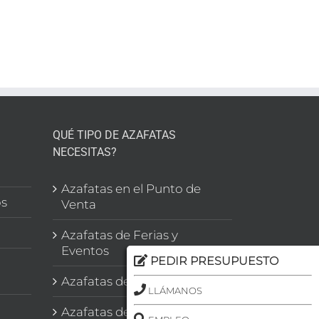
enta
a
eo
QUÉ TIPO DE AZAFATAS
NECESITAS?
l
Azafatas en el Punto de
os
Venta
Azafatas de Ferias y
Eventos
PEDIR PRESUPUESTO
Azafatas de Congresos
LLÁMANOS
Azafatas de Imagen