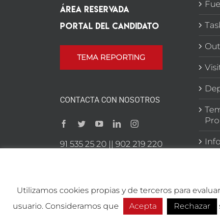
Fue
Área Reservada
Portal del candidato
Tas
Out
TEMA REPORTING
Vis
Dep
CONTACTA CON NOSOTROS
Tem
Pro
Inf
91 535 25 20 || 902 219 220
C/ Raimundo Fdez Villaverde
59 28003 Madrid
Utilizamos cookies propias y de terceros para evalua
usuario. Consideramos que
Acepta
Rechazar
Copyright 2026 TEMA Marketing Integral | Todos los de