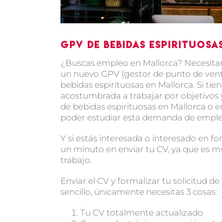
GPV de Bebidas espirituos
¿Buscas empleo en Mallorca? Necesita
un nuevo GPV (gestor de punto de ven
bebidas espirituosas en Mallorca. Si ti
acostumbrada a trabajar por objetivos
de bebidas espirituosas en Mallorca o e
poder estudiar esta demanda de empleo l
Y si estás interesada o interesado en fo
un minuto en enviar tu CV, ya que es m
trabajo.
Enviar el CV y formalizar tu solicitud 
sencillo, únicamente necesitas 3 cosas:
Tu CV totalmente actualizado