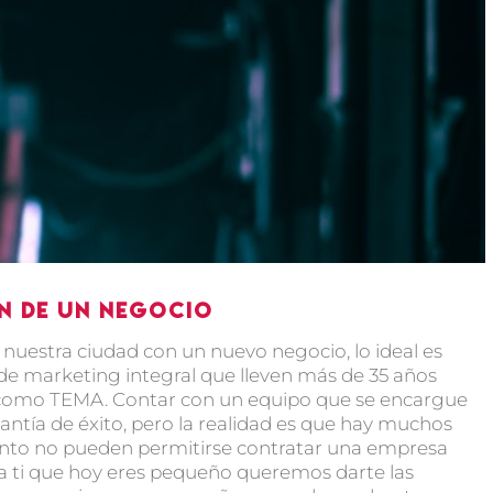
n de un negocio
estra ciudad con un nuevo negocio, lo ideal es
de marketing integral que lleven más de 35 años
 como TEMA. Contar con un equipo que se encargue
antía de éxito, pero la realidad es que hay muchos
to no pueden permitirse contratar una empresa
ra ti que hoy eres pequeño queremos darte las