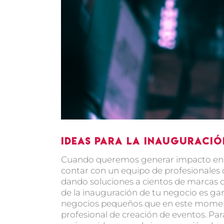
Ideas para la inauguració
Cuando queremos generar impacto en nu
contar con un equipo de profesionales 
dando soluciones a cientos de marcas
de la inauguración de tu negocio es gar
negocios pequeños que en este momen
profesional de creación de eventos. Pa