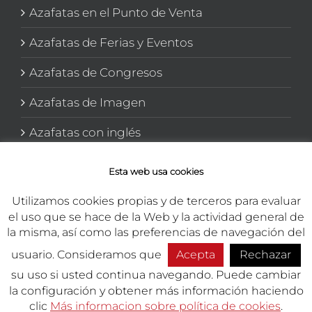
Azafatas en el Punto de Venta
Azafatas de Ferias y Eventos
Azafatas de Congresos
Azafatas de Imagen
Azafatas con inglés
Azafatas y Promotoras en El corte Inglés
Esta web usa cookies
Utilizamos cookies propias y de terceros para evaluar
el uso que se hace de la Web y la actividad general de
la misma, así como las preferencias de navegación del
usuario. Consideramos que
Acepta
Rechazar
Copyright 2026 TEMA Marketing Integral | Todos los derechos
reservados.
su uso si usted continua navegando. Puede cambiar
la configuración y obtener más información haciendo
Presupuesto
Empleo
Phon
clic
Más informacion sobre política de cookies
.