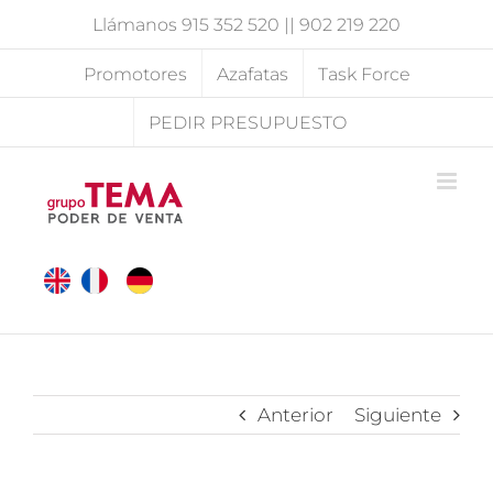
Saltar
Llámanos
915 352 520
||
902 219 220
al
contenido
Promotores
Azafatas
Task Force
PEDIR PRESUPUESTO
Anterior
Siguiente