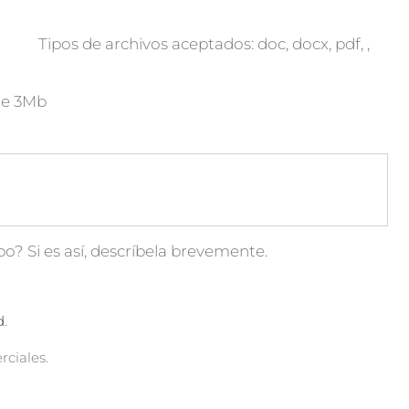
Tipos de archivos aceptados: doc, docx, pdf, ,
de 3Mb
o? Si es así, descríbela brevemente.
d
.
ciales.