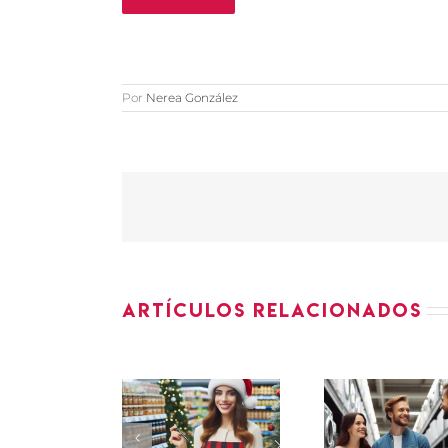
Por
Nerea González
Artículos relacionados
ASE
PROMOTORES
VEND
ROMOTORES
PEQUEÑO
d