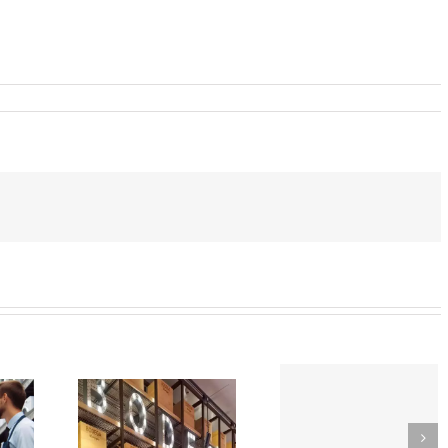
SOR-
TikTok
EDOR
como
Trabaja
e