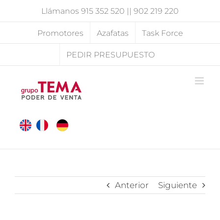
Saltar
Llámanos
915 352 520
||
902 219 220
al
contenido
Promotores
Azafatas
Task Force
PEDIR PRESUPUESTO
Anterior
Siguiente