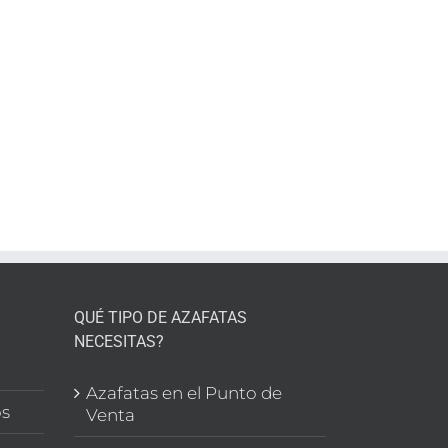
a
onal
QUÉ TIPO DE AZAFATAS
NECESITAS?
l
Azafatas en el Punto de
os
Venta