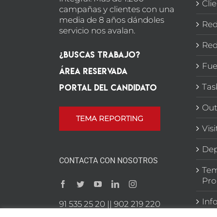
Cli
campañas y clientes con una
media de 8 años dándoles
Red
servicio nos avalan.
Red
¿Buscas Trabajo?
Fue
Área Reservada
Portal del candidato
Tas
Out
TEMA REPORTING
Vis
Dep
CONTACTA CON NOSOTROS
Tem
Pro
Inf
91 535 25 20 || 902 219 220