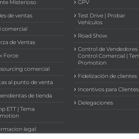
ente Misterioso
GPV
es de ventas
Test Drive | Probar
Vehículos
 comercial
Road Show
rza de Ventas
Control de Vendedores 
k Force
Control Comercial | Te
Promotion
sourcing comercial
Fidelización de clientes
itas al punto de venta
Incentivos para Clientes
endientas de tienda
Delegaciones
p ETT | Tema
motion
ormacion legal