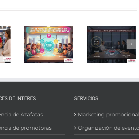
s de
Red de
za de
Sell-in y
ventas
tas
Sell-out:
extern
rna:
la
en
medir
métrica
España:
ra
que falta
GPV y
r si
en tu
Task
u
estrategia
Force
tner
comercial
profesi
ple
CES DE INTERÉS
SERVICIOS
ncia de Azafatas
Marketing promociona
ncia de promotoras
Organización de event