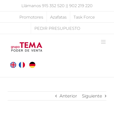
Saltar
Llámanos
915 352 520
||
902 219 220
al
contenido
Promotores
Azafatas
Task Force
PEDIR PRESUPUESTO
Anterior
Siguiente