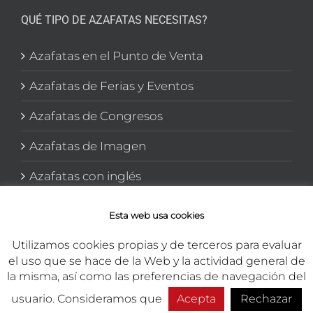
QUÉ TIPO DE AZAFATAS NECESITAS?
Azafatas en el Punto de Venta
Azafatas de Ferias y Eventos
Azafatas de Congresos
Azafatas de Imagen
Azafatas con inglés
Azafatas y Promotoras en El corte Inglés
Esta web usa cookies
Utilizamos cookies propias y de terceros para evaluar
el uso que se hace de la Web y la actividad general de
la misma, así como las preferencias de navegación del
usuario. Consideramos que
Acepta
Rechazar
Copyright 2026 TEMA Marketing Integral | Todos los derechos