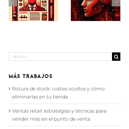
Inteligencia
libro:
Artificial
lecturas
um
en
sobre
selección
motivación
de
laboral
personal
Buscar:
Más Trabajos
Rotura de stock: costes ocultos y cómo
eliminarlas en tu tienda
Ventas retail: estrategias y técnicas para
vender más en el punto de venta