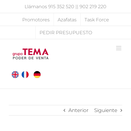
Saltar
Llámanos
915 352 520
||
902 219 220
al
contenido
Promotores
Azafatas
Task Force
PEDIR PRESUPUESTO
Anterior
Siguiente