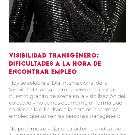
Visibilidad Transgénero:
Dificultades a la hora de
encontrar empleo
Hoy se celebra el Día Internacional de la
Visibilidad Transgénero. Queremos aportar
nuestro granito de arena en la visibilización del
colectivo y no se nos ocurre mejor forma que
hablar de la dificultad a la hora de encontrar
empleo que sufren las personas transgénero.
No podemos olvidar el carácter reivindicativo