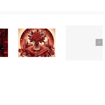
Cómo
 del
evitar l
Agencia
ro:
discrimi
de
uras
en el
promotoras
bre
mundo d
en Huesca
vación
las
oral
ventas