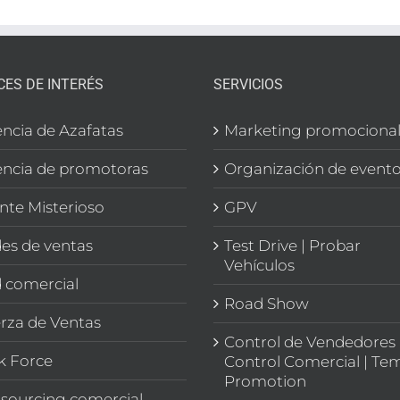
CES DE INTERÉS
SERVICIOS
ncia de Azafatas
Marketing promociona
ncia de promotoras
Organización de event
ente Misterioso
GPV
es de ventas
Test Drive | Probar
Vehículos
 comercial
Road Show
rza de Ventas
Control de Vendedores 
k Force
Control Comercial | Te
Promotion
sourcing comercial