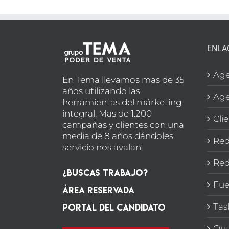
ENLA
Age
En Tema llevamos mas de 35
años utilizando las
Age
herramientas del márketing
integral. Mas de 1.200
Cli
campañas y clientes con una
media de 8 años dándoles
Red
servicio nos avalan.
Red
¿Buscas Trabajo?
Fue
Área Reservada
Portal del candidato
Tas
Out