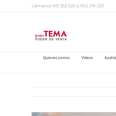
Saltar
Llámanos
915 352 520
||
902 219 220
al
contenido
Quienes somos
Videos
Azafa
Ver