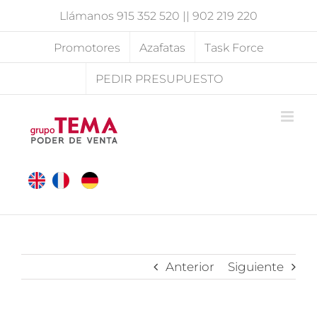
Saltar
Llámanos
915 352 520
||
902 219 220
al
contenido
Promotores
Azafatas
Task Force
PEDIR PRESUPUESTO
Anterior
Siguiente