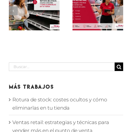
retail:
fuerza de
estrategias
ventas
y técnicas
externa:
y
para
qué medir
vender
para saber
as
más en el
si tu
punto de
partner
venta
cumple
Buscar:
Más Trabajos
Rotura de stock: costes ocultos y cómo
eliminarlas en tu tienda
Ventas retail: estrategias y técnicas para
vender más en el punto de venta