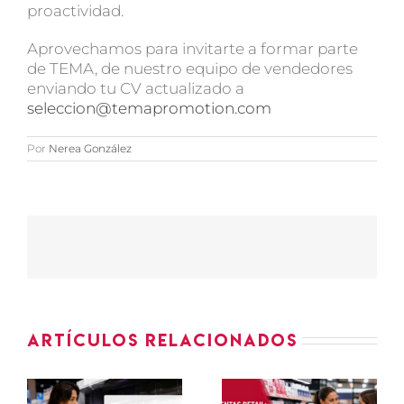
proactividad.
Aprovechamos para invitarte a formar parte
de TEMA, de nuestro equipo de vendedores
enviando tu CV actualizado a
seleccion@temapromotion.com
Por
Nerea González
Artículos relacionados
Ventas
KPIs de
e